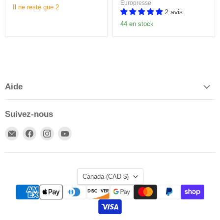
Europresse
Il ne reste que 2
2 avis
44 en stock
Aide
Suivez-nous
Email
Trouvez-
Trouvez-
Trouvez-
Publications
nous
nous
nous
Chrétiennes
sur
sur
sur
Facebook
Instagram
YouTube
Pays
Canada
(CAD $)