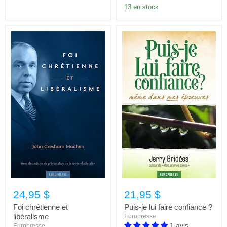
13 en stock
24,95 $
21,95 $
Foi chrétienne et
Puis-je lui faire confiance ?
libéralisme
Europresse
1 avis
Europresse