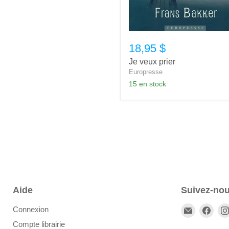
18,95 $
Je veux prier
Europresse
15 en stock
Aide
Suivez-no
Email
Trou
Connexion
Publicatio
nou
Compte librairie