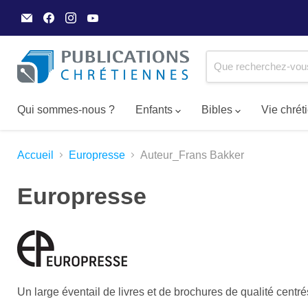
Email
Trouvez-
Trouvez-
Trouvez-
Publications
nous
nous
nous
Chrétiennes
sur
sur
sur
Facebook
Instagram
YouTube
Qui sommes-nous ?
Enfants
Bibles
Vie chré
Accueil
Europresse
Auteur_Frans Bakker
Europresse
Un large éventail de livres et de brochures de qualité
centré