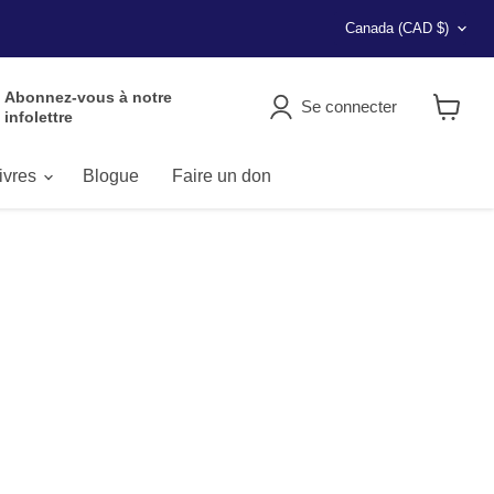
Pays
Canada
(CAD $)
Abonnez-vous à notre
Se connecter
infolettre
Voir
le
panier
livres
Blogue
Faire un don