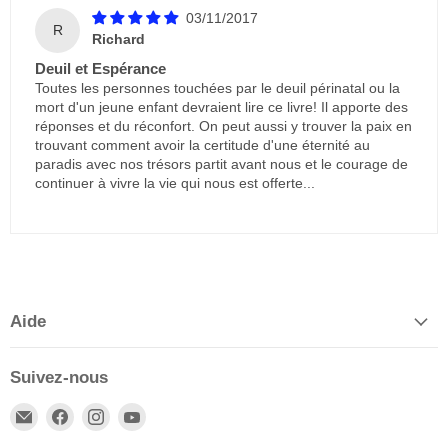
03/11/2017
R
Richard
Deuil et Espérance
Toutes les personnes touchées par le deuil périnatal ou la
mort d'un jeune enfant devraient lire ce livre! Il apporte des
réponses et du réconfort. On peut aussi y trouver la paix en
trouvant comment avoir la certitude d'une éternité au
paradis avec nos trésors partit avant nous et le courage de
continuer à vivre la vie qui nous est offerte...
Aide
Suivez-nous
Email
Trouvez-
Trouvez-
Trouvez-
Publications
nous
nous
nous