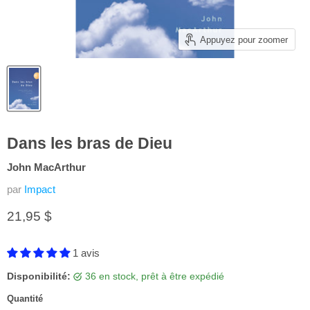
Appuyez pour zoomer
Dans les bras de Dieu
John MacArthur
par
Impact
Prix actuel
21,95 $
1 avis
Disponibilité:
36 en stock, prêt à être expédié
Quantité