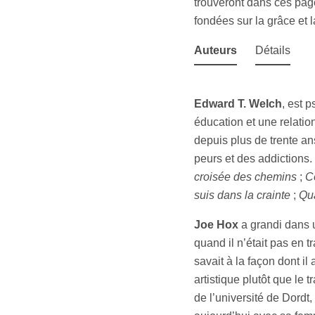
trouveront dans ces pag
fondées sur la grâce et la
Auteurs
Détails
Edward T. Welch
, est 
éducation et une relatio
depuis plus de trente an
peurs et des addictions.
croisée des chemins
;
C
suis dans la crainte
;
Qua
Joe Hox
a grandi dans u
quand il n’était pas en 
savait à la façon dont il a
artistique plutôt que le t
de l’université de Dordt,