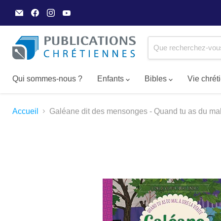
Email
Trouvez-
Trouvez-
Trouvez-
Publications
nous
nous
nous
Chrétiennes
sur
sur
sur
Facebook
Instagram
YouTube
Qui sommes-nous ?
Enfants
Bibles
Vie chré
Accueil
Galéane dit des mensonges - Quand tu as du mal à