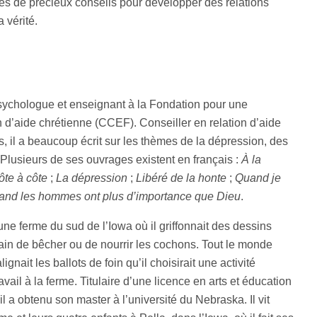
es de précieux conseils pour développer des relations
 vérité.
psychologue et enseignant à la Fondation pour une
n d’aide chrétienne (CCEF). Conseiller en relation d’aide
s, il a beaucoup écrit sur les thèmes de la dépression, des
 Plusieurs de ses ouvrages existent en français :
À la
ôte à côte
;
La dépression
;
Libéré de la honte
;
Quand je
nd les hommes ont plus d’importance que Dieu
.
ne ferme du sud de l’Iowa où il griffonnait des dessins
train de bêcher ou de nourrir les cochons. Tout le monde
lignait les ballots de foin qu’il choisirait une activité
ravail à la ferme. Titulaire d’une licence en arts et éducation
 il a obtenu son master à l’université du Nebraska. Il vit