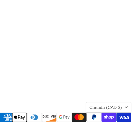
Pays
Canada
(CAD $)