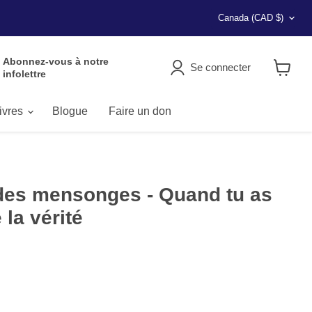
Pays
Canada
(CAD $)
Abonnez-vous à notre
Se connecter
infolettre
Voir
le
panier
livres
Blogue
Faire un don
 des mensonges - Quand tu as
 la vérité