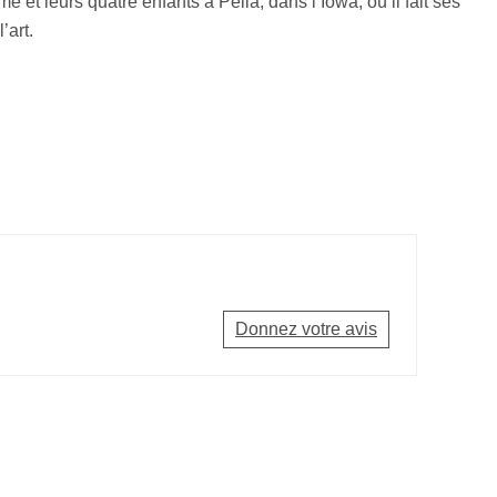
 et leurs quatre enfants à Pella, dans l’Iowa, où il fait ses
’art.
Donnez votre avis