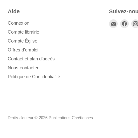
Aide
Suivez-no
Email
Trou
Connexion
Publicatio
nou
Compte librairie
Chrétienn
sur
Compte Église
Fac
Offres d'emploi
Contact et plan d’accès
Nous contacter
Politique de Confidentialité
Droits d'auteur © 2026 Publications Chrétiennes .