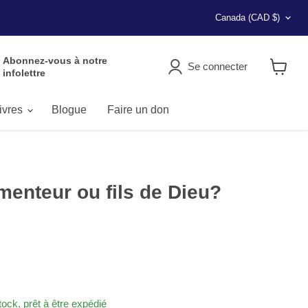
Pays
Canada
(CAD $)
Abonnez-vous à notre
Se connecter
infolettre
Voir
le
panier
livres
Blogue
Faire un don
 menteur ou fils de Dieu?
tock, prêt à être expédié