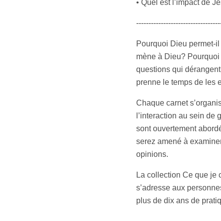
• Quel est l’impact de J
----------------------------------
Pourquoi Dieu permet-il l
mène à Dieu? Pourquoi de
questions qui dérangent.
prenne le temps de les 
Chaque carnet s’organise
l’interaction au sein de
sont ouvertement abord
serez amené à examiner l
opinions.
La collection Ce que je 
s’adresse aux personnes
plus de dix ans de pratiqu