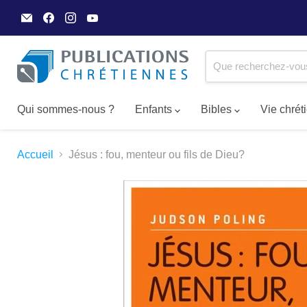
Email
Trouvez-
Trouvez-
Trouvez-
Publications
nous
nous
nous
Chrétiennes
sur
sur
sur
Facebook
Instagram
YouTube
Qui sommes-nous ?
Enfants
Bibles
Vie chré
Accueil
Jésus : fou, menteur ou fils de Dieu?