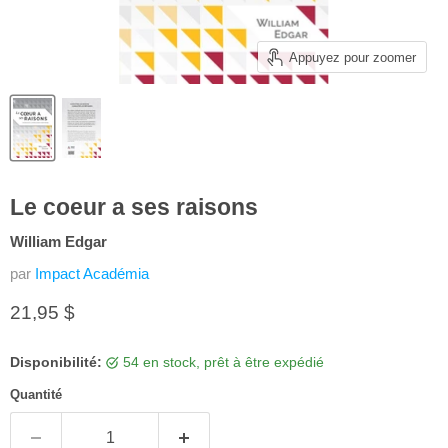
Appuyez pour zoomer
Le coeur a ses raisons
William Edgar
par
Impact Académia
Prix actuel
21,95 $
Disponibilité:
54 en stock, prêt à être expédié
Quantité