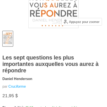
Appuyez pour zoomer
Les sept questions les plus
importantes auxquelles vous aurez à
répondre
Daniel Henderson
par
Cruciforme
Prix actuel
21,95 $