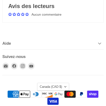
Avis des lecteurs
Aucun commentaire
Aide
Suivez-nous
Email
Trouvez-
Trouvez-
Trouvez-
Publications
nous
nous
nous
Chrétiennes
sur
sur
sur
Facebook
Instagram
YouTube
Pays
Canada
(CAD $)