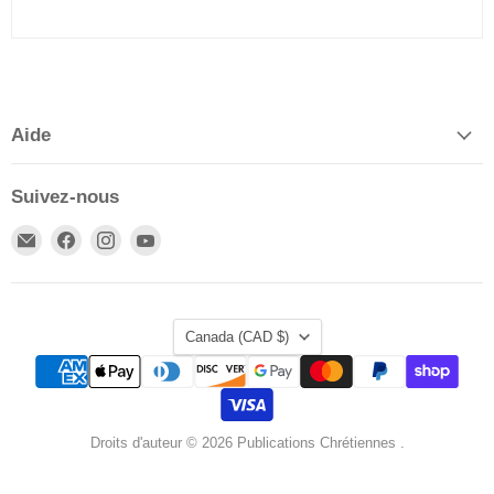
Aide
Suivez-nous
Email
Trouvez-
Trouvez-
Trouvez-
Publications
nous
nous
nous
Chrétiennes
sur
sur
sur
Facebook
Instagram
YouTube
Pays
Canada
(CAD $)
Droits d'auteur © 2026 Publications Chrétiennes .