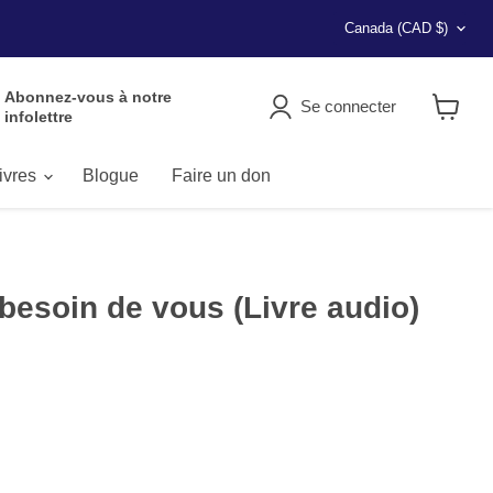
Pays
Canada
(CAD $)
Abonnez-vous à notre
Se connecter
infolettre
Voir
le
panier
livres
Blogue
Faire un don
 besoin de vous (Livre audio)