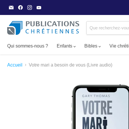
Email
Trouvez-
Trouvez-
Trouvez-
Publications
nous
nous
nous
Chrétiennes
sur
sur
sur
Facebook
Instagram
YouTube
Qui sommes-nous ?
Enfants
Bibles
Vie chré
Accueil
Votre mari a besoin de vous (Livre audio)