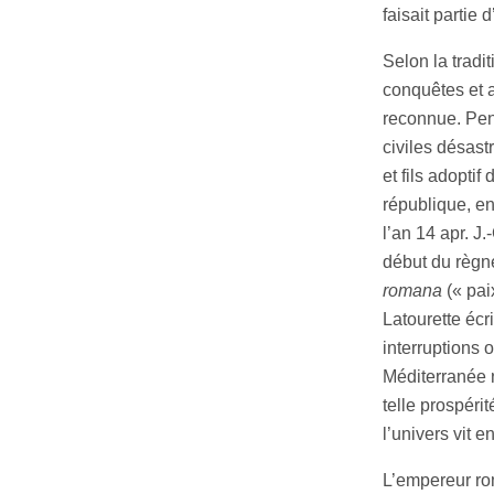
faisait partie
Selon la tradi
conquêtes et 
reconnue. Pen
civiles désast
et fils adopti
république, en
l’an 14 apr. J
début du règn
romana
(« pai
Latourette écri
interruptions 
Méditerranée n
telle prospérit
l’univers vit 
L’empereur rom