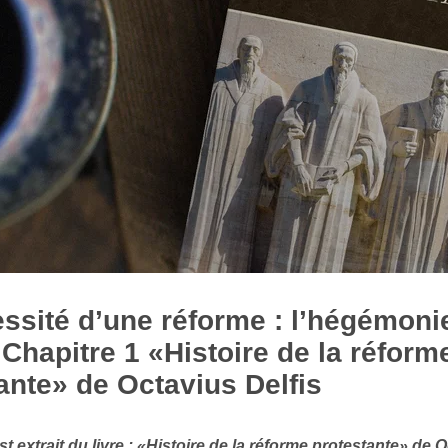
ssité d’une réforme : l’hégémoni
Chapitre 1 «Histoire de la réform
ante» de Octavius Delfis
st extrait du livre : «Histoire de la réforme protestante» de O