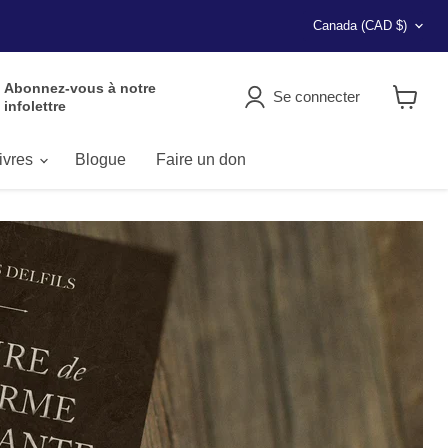
Pays
Canada
(CAD $)
Abonnez-vous à notre
Se connecter
infolettre
Voir
le
panier
livres
Blogue
Faire un don