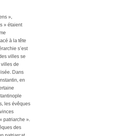
ens »,
s » étaient
rme
acé à la tête
érarchie s’est
des villes se
villes de
lisée. Dans
nstantin, en
ertaine
tantinople
ts, les évêques
ovinces
« patriarche ».
vêques des
n patriarcat