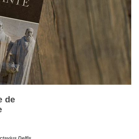
e de
e
ctavius Delfis