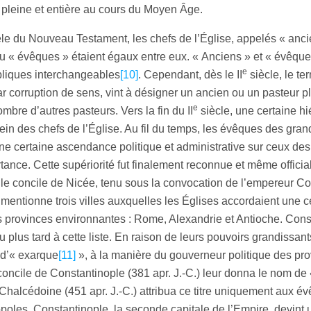
n pleine et entière au cours du Moyen Âge.
le du Nouveau Testament, les chefs de l’Église, appelés « anci
u « évêques » étaient égaux entre eux. « Anciens » et « évêque
e
bliques interchangeables
[10]
. Cependant, dès le II
siècle, le te
r corruption de sens, vint à désigner un ancien ou un pasteur pl
e
ombre d’autres pasteurs. Vers la fin du II
siècle, une certaine hi
ein des chefs de l’Église. Au fil du temps, les évêques des gran
ne certaine ascendance politique et administrative sur ceux des 
ance. Cette supériorité fut finalement reconnue et même officia
le concile de Nicée, tenu sous la convocation de l’empereur Co
, mentionne trois villes auxquelles les Églises accordaient une c
es provinces environnantes : Rome, Alexandrie et Antioche. Cons
u plus tard à cette liste. En raison de leurs pouvoirs grandissan
 d’« exarque
[11]
», à la manière du gouverneur politique des pr
oncile de Constantinople (381 apr. J.-C.) leur donna le nom de 
Chalcédoine (451 apr. J.-C.) attribua ce titre uniquement aux é
oles. Constantinople, la seconde capitale de l’Empire, devint u