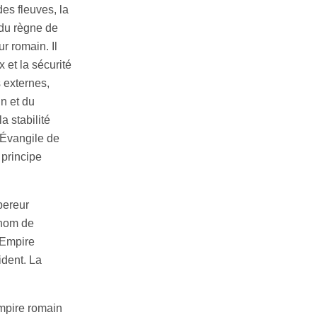
des fleuves, la
r du règne de
r romain. Il
x et la sécurité
s externes,
in et du
 la stabilité
l’Évangile de
 principe
mpereur
 nom de
l’Empire
ident. La
Empire romain