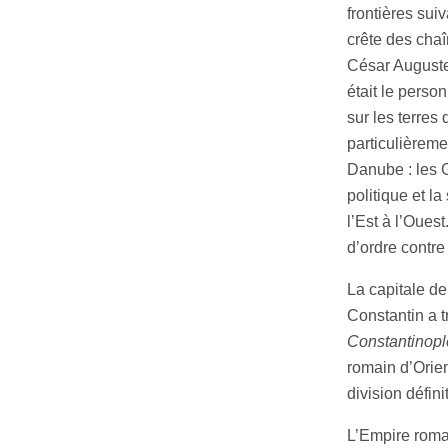
frontières suiv
crête des cha
César Auguste,
était le person
sur les terres 
particulièreme
Danube : les 
politique et la
l’Est à l’Oues
d’ordre contr
La capitale de 
Constantin a t
Constantinopl
romain d’Orie
division défin
L’Empire romai