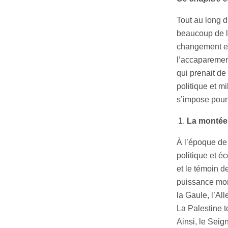
Tout au long d
beaucoup de l
changement en
l’accaparement
qui prenait d
politique et m
s’impose pour
La montée
À l’époque de 
politique et 
et le témoin d
puissance mond
la Gaule, l’Al
La Palestine t
Ainsi, le Seig