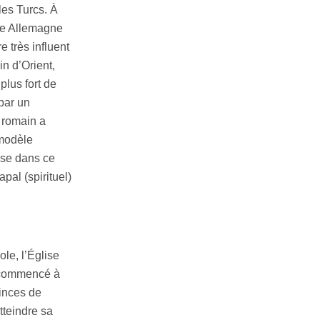
les Turcs. À
lle Allemagne
 très influent
in d’Orient,
plus fort de
 par un
 romain a
 modèle
ise dans ce
pal (spirituel)
le, l’Église
 commencé à
vinces de
tteindre sa