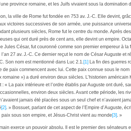
 d’une province romaine, et les Juifs vivaient sous la domination
tion, la ville de Rome fut fondée en 753 av. J.-C. Elle devint, grâ
aux victoires successives de son armée, une puissance univers
dant plusieurs siècles, Rome fut le centre du monde. Après des
reuses qui ont duré près de cent ans, elle devint un empire. Oct
f de Jules César, fut couronné comme son premier empereur à la f
 l’an 27 av. J.-C. Ce dernier reçut le nom de César Auguste et 
.-C. Son nom est mentionné dans Luc 2.1.
[1]
La fin des guerres r
e de paix commencent avec lui. Cette paix connue sous le nom
x romaine ») a duré environ deux siècles. L’historien américain
t : « La paix intérieure et l’ordre établis par Auguste ont duré, sa
occasionnelles, environ deux siècles. Avant cette période, les riv
’avaient jamais été placées sous un seul chef et n’avaient jama
é
[2]
. » Bossuet, parlant de cet aspect de l’Empire d’Auguste, écrit
en paix sous son empire, et Jésus-Christ vient au monde
[3]
. »
ain exerce un pouvoir absolu. Il est le premier des sénateurs et