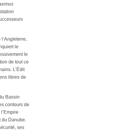
aximus
notation
successeurs
 l’Angleterre,
nquiert le
ressivement le
tion de tout ce
mains. L’Édit
ens libres de
 du Bassin
es contours de
t, l’Empire
et du Danube.
sécurité, ses