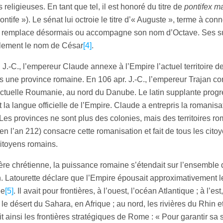
s religieuses. En tant que tel, il est honoré du titre de
pontifex m
ntife »). Le sénat lui octroie le titre d’« Auguste », terme à con
ui remplace désormais ou accompagne son nom d’Octave. Ses 
lement le nom de César
[4]
.
. J.-C., l’empereur Claude annexe à l’Empire l’actuel territoire de
rs une province romaine. En 106 apr. J.-C., l’empereur Trajan co
l’actuelle Roumanie, au nord du Danube. Le latin supplante prog
t la langue officielle de l’Empire. Claude a entrepris la romanisa
Les provinces ne sont plus des colonies, mais des territoires ro
en l’an 212) consacre cette romanisation et fait de tous les citoy
citoyens romains.
ère chrétienne, la puissance romaine s’étendait sur l’ensemble
. Latourette déclare que l’Empire épousait approximativement l
ée
[5]
. Il avait pour frontières, à l’ouest, l’océan Atlantique ; à l’es
 le désert du Sahara, en Afrique ; au nord, les rivières du Rhin 
t ainsi les frontières stratégiques de Rome : « Pour garantir sa 