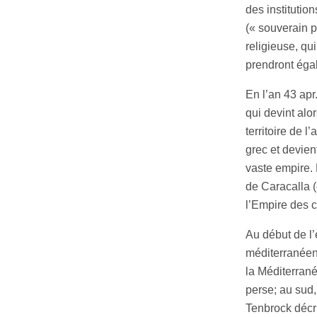
des institution
(« souverain po
religieuse, q
prendront éga
En l’an 43 apr
qui devint alo
territoire de 
grec et devien
vaste empire. 
de Caracalla (
l’Empire des 
Au début de l’
méditerranéen
la Méditerran
perse; au sud,
Tenbrock décri