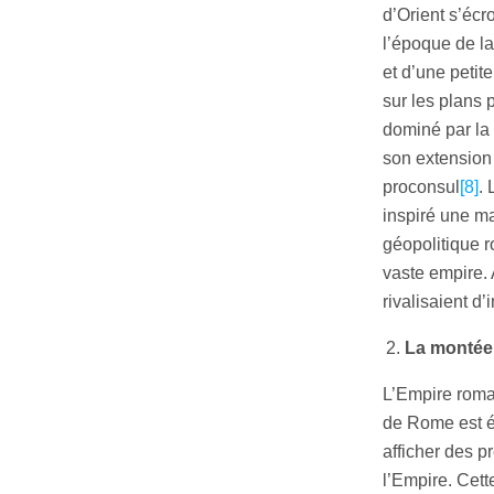
d’Orient s’écr
l’époque de l
et d’une petit
sur les plans 
dominé par la 
son extension 
proconsul
[8]
.
inspiré une ma
géopolitique 
vaste empire. A
rivalisaient d
La montée 
L’Empire romai
de Rome est 
afficher des p
l’Empire. Cett