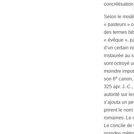
concrétisatio
Selon le modè
« pasteurs » o
des termes bi
« évêque », pa
d’un certain n
instaurée au s
sont octroyé u
moindre import
e
son 6
canon, 
325 apr. J.-C.
autorité sur l
s’ajouta un pe
prirent le nom
romaines. Le c
Le concile de 
grandes métrop