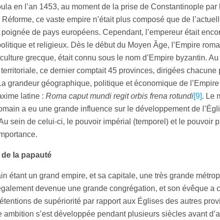
oula en l’an 1453, au moment de la prise de Constantinople par 
a Réforme, ce vaste empire n’était plus composé que de l’actue
e poignée de pays européens. Cependant, l’empereur était encore
politique et religieux. Dès le début du Moyen Âge, l’Empire roma
culture grecque, était connu sous le nom d’Empire byzantin. Au 
territoriale, ce dernier comptait 45 provinces, dirigées chacune
 La grandeur géographique, politique et économique de l’Empire
xime latine :
Roma caput mundi regit orbis frena rotundi
[9]
. Le
romain a eu une grande influence sur le développement de l’Égl
u sein de celui-ci, le pouvoir impérial (temporel) et le pouvoir pa
’importance.
de la papauté
n étant un grand empire, et sa capitale, une très grande métropo
également devenue une grande congrégation, et son évêque a
rétentions de supériorité par rapport aux Églises des autres pro
e ambition s’est développée pendant plusieurs siècles avant d’a