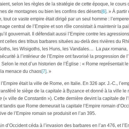
aient, selon les règles de la stratégie de cette époque, le cours 
înes de montagnes ou bien les confins des déserts
[6]
. » À parti
 tout ce vaste empire était dirigé par un seul homme : l’empereu
nage central de l’Empire et son rôle consistait à maintenir la pai
qu’il gouvernait. Il défendait aussi l’Empire contre les agression
nt celles des tribus barbares situées au-delà des rivières du Rh
Goths, les Wisigoths, les Huns, les Vandales… La
pax romana
,
 sécurité à l’intérieur de l’Empire ont favorisé la progression de 
t. Selon le mot d’un historien de l’Église : « Rome représentait le
e la menace du chaos
[7]
. »
l’Empire était la ville de Rome, en Italie. En 326 apr. J.-C., l’e
ransféré le siège de la capitale à Byzance et donné à la ville le
e
(« ville de Constantin »). Cette dernière devint la capitale de 
nt tandis que Rome demeurait la capitale l’Empire romain d’Occ
itive de l’Empire romain se produisit en l’an 395.
n d’Occident céda à l’invasion des barbares en l’an 476, et l’