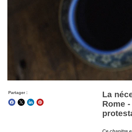
La néce
Partager :
Rome - 
protest
Ce chapitre e