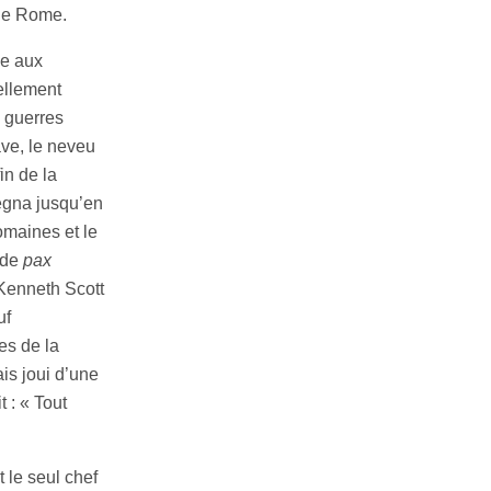
 de Rome.
ce aux
ellement
 guerres
ave, le neveu
in de la
régna jusqu’en
omaines et le
 de
pax
 Kenneth Scott
uf
es de la
is joui d’une
 : « Tout
 le seul chef