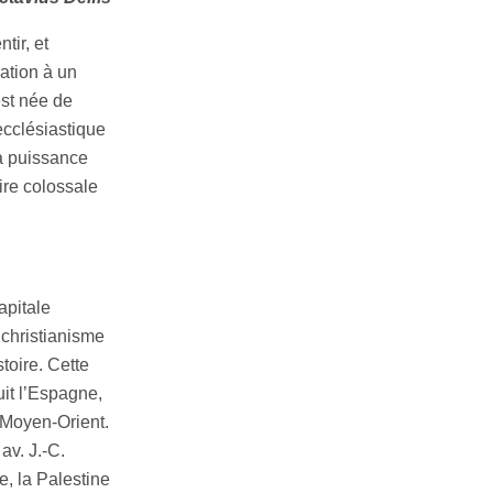
tir, et
ation à un
est née de
ecclésiastique
a puissance
aire colossale
apitale
 christianisme
toire. Cette
it l’Espagne,
u Moyen-Orient.
av. J.-C.
e, la Palestine