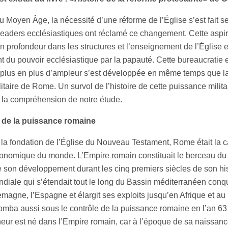
u Moyen Âge, la nécessité d’une réforme de l’Église s’est fait sen
eaders ecclésiastiques ont réclamé ce changement. Cette aspir
 profondeur dans les structures et l’enseignement de l’Église 
 du pouvoir ecclésiastique par la papauté. Cette bureaucratie 
e plus en plus d’ampleur s’est développée en même temps que l
ilitaire de Rome. Un survol de l’histoire de cette puissance milit
 la compréhension de notre étude.
 de la puissance romaine
la fondation de l’Église du Nouveau Testament, Rome était la c
économique du monde. L’Empire romain constituait le berceau du
e son développement durant les cinq premiers siècles de son his
iale qui s’étendait tout le long du Bassin méditerranéen conqu
lemagne, l’Espagne et élargit ses exploits jusqu’en Afrique et a
omba aussi sous le contrôle de la puissance romaine en l’an 63 
neur est né dans l’Empire romain, car à l’époque de sa naissanc